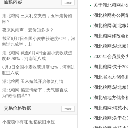
油粮内容
more
关于湖北粮网办
湖北粮网办公网
湖北粮网:三大利空夹击，玉米走势如
何？
湖北粮网:湖北
夜来风雨声，麦价知多少？
湖北粮网修改会
截至6月7日全国小麦收获进度62%，河
南过九成半，山
湖北粮网:湖北
湖北粮网:截至6月4日全国小麦收获进
2025年会员
度48.98%，河南近八成
湖北粮网:关于2
6月3日全国小麦收获进度42%，河南进
度过六成
湖北省地方储备粮
湖北粮网:玉米短线开启修复行情
湖北粮网:湖北
湖北粮网:偏空情绪下，天气能否成
为“救命稻草”？
湖北省地方储备粮
湖北粮网:梅苑小
交易价格数据
more
湖北粮网:关于
小麦稳中有涨 籼稻依旧承压